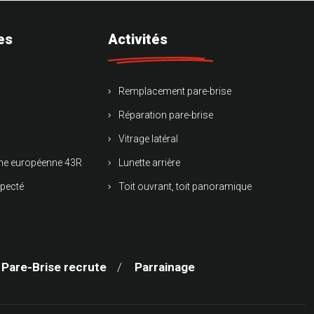
es
Activités
Remplacement pare-brise
Réparation pare-brise
Vitrage latéral
rme européenne 43R
Lunette arrière
specté
Toit ouvrant, toit panoramique
 Pare-Brise recrute
Parrainage