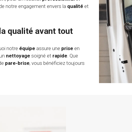
e de notre engagement envers la
qualité
et
la qualité avant tout
uoi notre
équipe
assure une
prise
en
 un
nettoyage
soigné et
rapide
. Que
de
pare-brise
, vous bénéficiez toujours