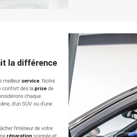
it la différence
e meilleur
service
. Notre
e confort dès la
prise
de
considérons chaque
adine, d’un SUV ou d’une
cher l’intérieur de votre
’une
réparation
soignée et