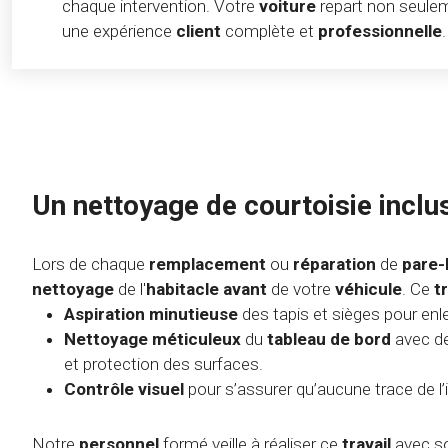
chaque intervention. Votre
voiture
repart non seulem
une expérience
client
complète et
professionnelle
.
Un nettoyage de courtoisie inclu
Lors de chaque
remplacement
ou
réparation
de
pare-
nettoyage
de l'
habitacle avant
de votre
véhicule
. Ce
t
Aspiration minutieuse
des tapis et sièges pour enle
Nettoyage méticuleux
du
tableau de bord
avec de
et protection des surfaces.
Contrôle visuel
pour s’assurer qu’aucune trace de l’
Notre
personnel
formé veille à réaliser ce
travail
avec so