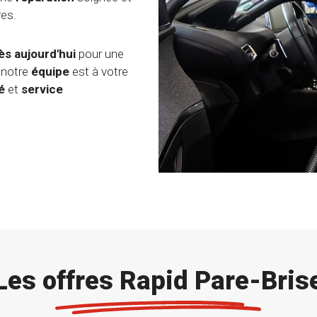
res.
ès aujourd'hui
pour une
 notre
équipe
est à votre
é
et
service
Les offres Rapid Pare-Bris