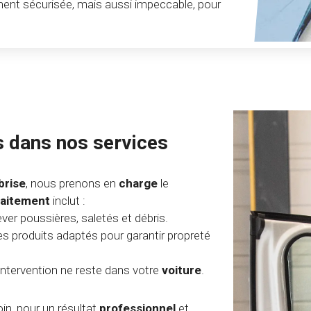
ent sécurisée, mais aussi impeccable, pour
s dans nos services
brise
, nous prenons en
charge
le
raitement
inclut :
ver poussières, saletés et débris.
s produits adaptés pour garantir propreté
intervention ne reste dans votre
voiture
.
in, pour un résultat
professionnel
et