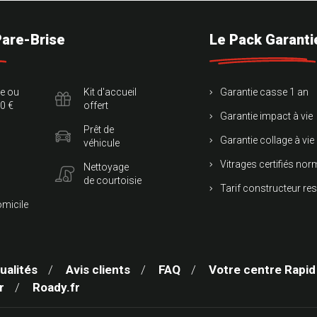
Pare-Brise
Le Pack Garanti
te ou
Kit d'accueil
Garantie casse 1 an
0 €
offert
Garantie impact à vie
Prêt de
Garantie collage à vie
véhicule
Vitrages certifiés no
Nettoyage
de courtoisie
Tarif constructeur re
omicile
ualités
Avis clients
FAQ
Votre centre Rapid
r
Roady.fr