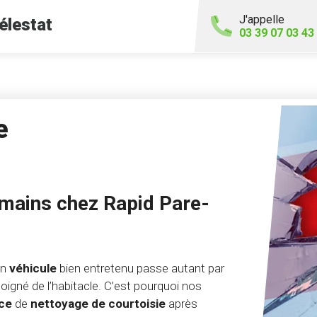
J'appelle
élestat
03 39 07 03 43
e
 mains chez Rapid Pare-
un
véhicule
bien entretenu passe autant par
oigné de l’habitacle. C’est pourquoi nos
ice
de
nettoyage de courtoisie
après