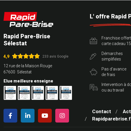
L' offre Rapid 
Rapid Pare-Brise
Franchise offer
Sélestat
carte cadeau 15
Démarches
4,9
233 avis Google
simplifiées
12 rue de la Maison Rouge
Pas d'avance
67600 Sélestat
de frais
Elue meilleure enseigne
Intervention à d
ou au travail
Contact
Act
Rapidparebrise.f