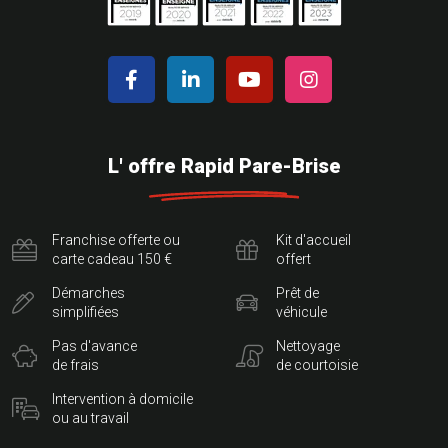
L' offre Rapid Pare-Brise
Franchise offerte ou
Kit d'accueil
carte cadeau 150 €
offert
Démarches
Prêt de
simplifiées
véhicule
Pas d'avance
Nettoyage
de frais
de courtoisie
Intervention à domicile
ou au travail